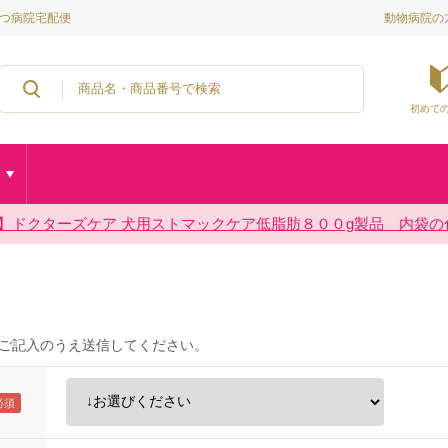
動物病院の
ぶつ病院宅配便
初めて
2 【重要】ドクターズケア 犬用ストマックケア低脂肪８００g製品 内
26/7/29 熊本県熊本地方を震源とする地震の影響によるお荷物のお届
2024/12/2 「カスタマーハラスメントに対する基本方針」に関する
2026/7/16 お盆の配送について
ご記入のうえ送信してください。