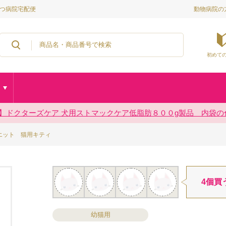
動物病院の
ぶつ病院宅配便
初めて
2 【重要】ドクターズケア 犬用ストマックケア低脂肪８００g製品 内
26/7/29 熊本県熊本地方を震源とする地震の影響によるお荷物のお届
2024/12/2 「カスタマーハラスメントに対する基本方針」に関する
2026/7/16 お盆の配送について
エット 猫用キティ
4個買
幼猫用