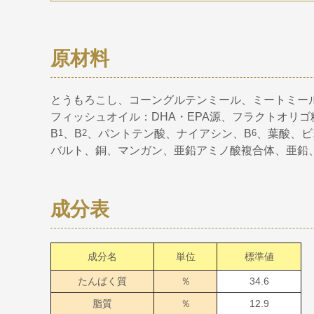
原材料
とうもろこし、コーングルテンミール、ミートミー
フィッシュオイル：DHA・EPA源、フラクトオリ
B
1
、B
2
、パントテン酸、ナイアシン、B
6
、葉酸、ビ
バルト、銅、マンガン、亜鉛アミノ酸複合体、亜鉛
成分表
成分名
単位
標準値
たんぱく質
％
34.6
脂質
％
12.9