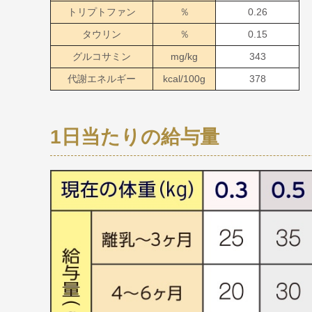
トリプトファン
％
0.26
タウリン
％
0.15
グルコサミン
mg/kg
343
代謝エネルギー
kcal/100g
378
1日当たりの給与量