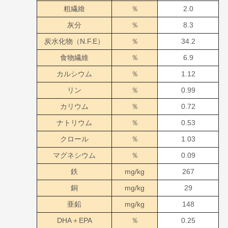
粗繊維
％
2.0
灰分
％
8.3
炭水化物（N.F.E）
％
34.2
食物繊維
％
6.9
カルシウム
％
1.12
リン
％
0.99
カリウム
％
0.72
ナトリウム
％
0.53
クロール
％
1.03
マグネシウム
％
0.09
鉄
mg/kg
267
銅
mg/kg
29
亜鉛
mg/kg
148
DHA＋EPA
％
0.25