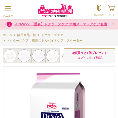
初めての方
カート
メニュー
2026/7/16 お盆の配送について
2026/7/29 熊本県熊本地方を震源とする地震の影響によるお荷物のお届けについて
2024/12/2 「カスタマーハラスメントに対する基本方針」に関するお知らせ
2026/4/22 【重要】ドクターズケア 犬用ストマックケア低脂肪８００g製品 内袋の色一部変更のお知らせ
ホーム
猫用商品一覧
ドクターズケア
ドクターズケア 猫用ストルバイトケア スターター
4個買うと1個プレゼント
ログインして確認