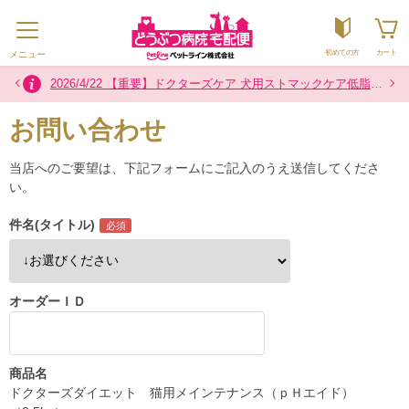
初めての方
カート
メニュー
2026/7/16 お盆の配送について
2026/7/29 熊本県熊本地方を震源とする地震の影響によるお荷物のお届けについて
2024/12/2 「カスタマーハラスメントに対する基本方針」に関するお知らせ
2026/4/22 【重要】ドクターズケア 犬用ストマックケア低脂肪８００g製品 内袋の色一部変更のお知らせ
お問い合わせ
当店へのご要望は、下記フォームにご記入のうえ送信してくださ
い。
件名(タイトル)
オーダーＩＤ
商品名
ドクターズダイエット 猫用メインテナンス（ｐＨエイド）