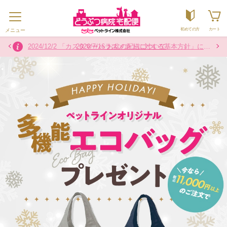
初めての方
カート
メニュー
2026/7/16 お盆の配送について
2026/7/29 熊本県熊本地方を震源とする地震の影響によるお荷物のお届けについて
2024/12/2 「カスタマーハラスメントに対する基本方針」に関するお知らせ
2026/4/22 【重要】ドクターズケア 犬用ストマックケア低脂肪８００g製品 内袋の色一部変更のお知らせ