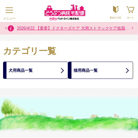
初めての方
カート
メニュー
2026/7/16 お盆の配送について
2026/7/29 熊本県熊本地方を震源とする地震の影響によるお荷物のお届けについて
2024/12/2 「カスタマーハラスメントに対する基本方針」に関するお知らせ
2026/4/22 【重要】ドクターズケア 犬用ストマックケア低脂肪８００g製品 内袋の色一部変更のお知らせ
カテゴリ一覧
犬用商品一覧
猫用商品一覧