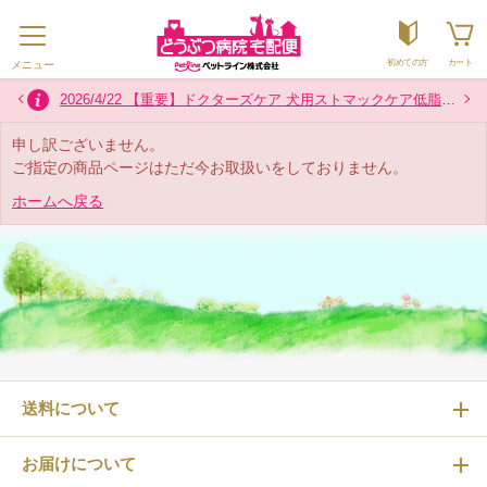
初めての方
カート
メニュー
2026/7/16 お盆の配送について
2026/7/29 熊本県熊本地方を震源とする地震の影響によるお荷物のお届けについて
2024/12/2 「カスタマーハラスメントに対する基本方針」に関するお知らせ
2026/4/22 【重要】ドクターズケア 犬用ストマックケア低脂肪８００g製品 内袋の色一部変更のお知らせ
申し訳ございません。
ご指定の商品ページはただ今お取扱いをしておりません。
ホームへ戻る
送料について
お届けについて